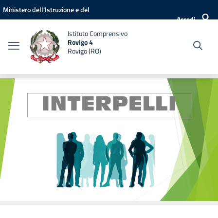
Vai ai contenuti
Vai al menu di navigazione
Vai al footer
Ministero dell'Istruzione e del
Accedi
Merito
Istituto Comprensivo
Rovigo 4
Rovigo (RO)