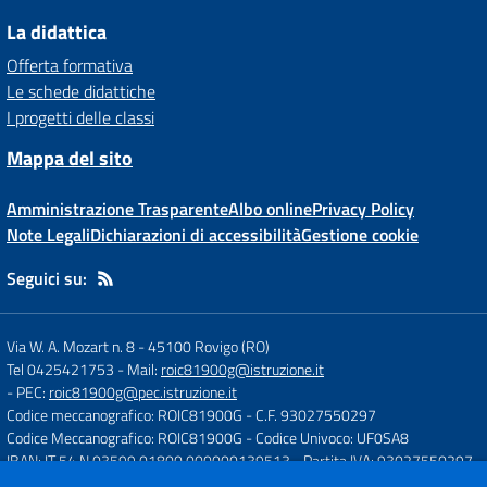
La didattica
Offerta formativa
Le schede didattiche
I progetti delle classi
Mappa del sito
Amministrazione Trasparente
Albo online
Privacy Policy
Note Legali
Dichiarazioni di accessibilità
Gestione cookie
Seguici su:
Via W. A. Mozart n. 8
-
45100 Rovigo (RO)
Tel 0425421753
- Mail:
roic81900g@istruzione.it
- PEC:
roic81900g@pec.istruzione.it
Codice meccanografico: ROIC81900G
- C.F. 93027550297
Codice Meccanografico: ROIC81900G
- Codice Univoco: UF0SA8
IBAN: IT 54 N 03599 01800 000000139513
- Partita IVA: 93027550297