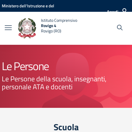
Vai ai contenuti
Vai al menu di navigazione
Vai al footer
Ministero dell'Istruzione e del
Accedi
Merito
Istituto Comprensivo
Rovigo 4
Rovigo (RO)
Le Persone
Le Persone della scuola, insegnanti,
personale ATA e docenti
Scuola