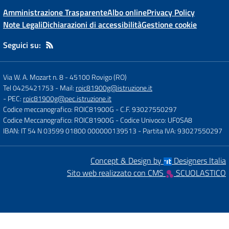
Amministrazione Trasparente
Albo online
Privacy Policy
Note Legali
Dichiarazioni di accessibilità
Gestione cookie
Seguici su:
Via W. A. Mozart n. 8
-
45100 Rovigo (RO)
Tel 0425421753
- Mail:
roic81900g@istruzione.it
- PEC:
roic81900g@pec.istruzione.it
Codice meccanografico: ROIC81900G
- C.F. 93027550297
Codice Meccanografico: ROIC81900G
- Codice Univoco: UF0SA8
IBAN: IT 54 N 03599 01800 000000139513
- Partita IVA: 93027550297
Concept & Design by
Designers Italia
Sito web realizzato con CMS
SCUOLASTICO