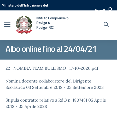
Vai ai contenuti
Vai al menu di navigazione
Vai al footer
Ministero dell'Istruzione e del
Accedi
Merito
Istituto Comprensivo
Rovigo 4
Rovigo (RO)
Albo online fino al 24/04/21
22_NOMINA TEAM BULLISMO_17-10-2020.pdf
Nomina docente collaboratore del Dirigente
Scolastico
03 Settembre 2018 - 03 Settembre 2023
Stipula contratto relativo a RdO n. 1807481
05 Aprile
2018 - 05 Aprile 2028