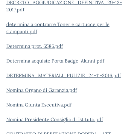
DECRETO_AGGIUDICAZIONE_DEFINITIVA_29-12-
2017.pdf
determina a contrarre Toner e cartucce per le
stampanti.pdf
Determina prot. 6586.pdf
Determina acquisto Porta Badge-Alunni.pdf
DETERMINA_MATERIALI_PULIZIE_24-11-2016.pdf
Nomina Organo di Garanzia.pdf
Nomina Giunta Esecutiva.pdf
Nomina Presidente Consiglio di Istituto.pdf